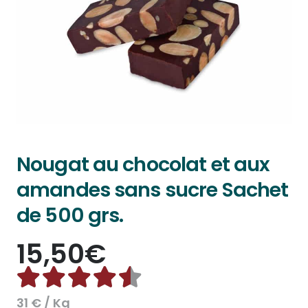
Nougat au chocolat et aux
amandes sans sucre Sachet
de 500 grs.
15,50
€
Note
4.50
sur 5
31 € / Kg