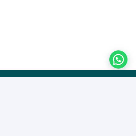
Contact
Dulces la Ponderosa SL
Avenida Andalucia 227, 41560, Estepa
Appelez-nous !
Téléphone : 955 912 720