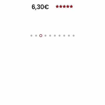
6,30
€
Note
4.95
sur 5