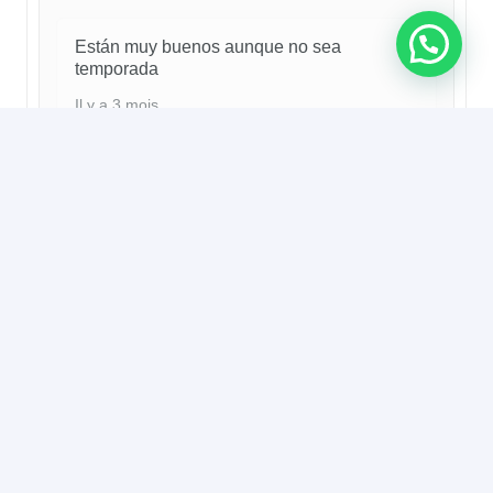
Están muy buenos aunque no sea
temporada
Il y a 3 mois
Polvorones aux amandes maison
Sachet 700 grs.
Mirande Bernard
Utilisateur vérifié
5/5
Il y a 4 mois