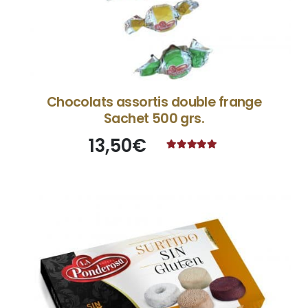
Chocolats assortis double frange
Sachet 500 grs.
13,50
€
Note
5.00
sur 5