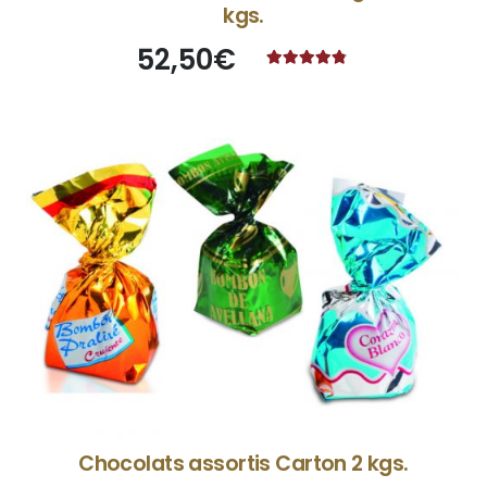
kgs.
52,50
€
Note
4.67
sur 5
Chocolats assortis Carton 2 kgs.