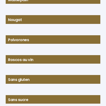
Nougat
Polvorones
Roscos au vin
Sans gluten
Sans sucre