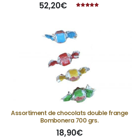
52,20
€
Note
5.00
sur 5
Assortiment de chocolats double frange
Bombonera 700 grs.
18,90
€