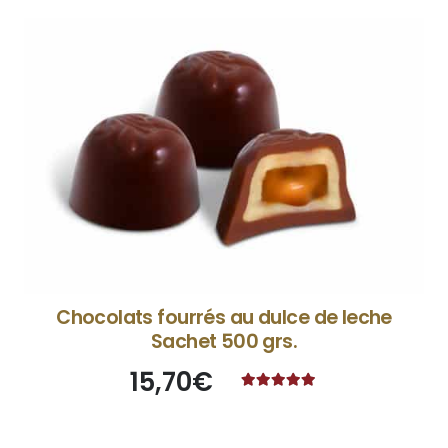
Chocolats fourrés au dulce de leche
Sachet 500 grs.
15,70
€
Note
4.87
sur 5