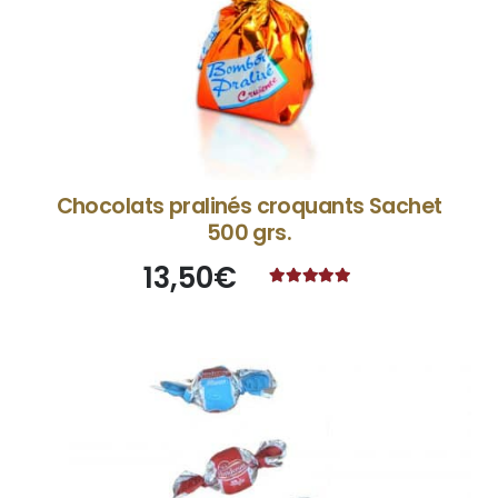
Chocolats pralinés croquants Sachet
500 grs.
13,50
€
Note
4.75
sur 5