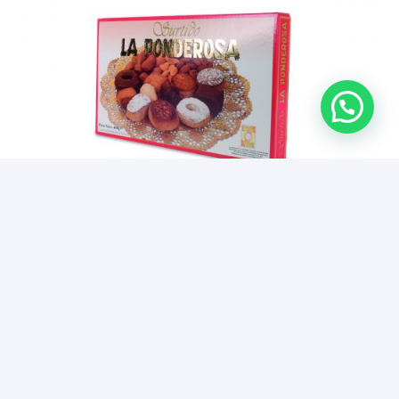
Coffret d’assortiment 400 grs.
5,60
€
Note
5.00
sur 5