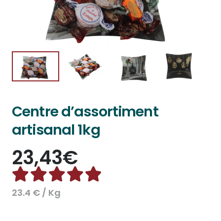
Centre d’assortiment
artisanal 1kg
23,43
€
Note
4.88
sur 5
23.4 € / Kg