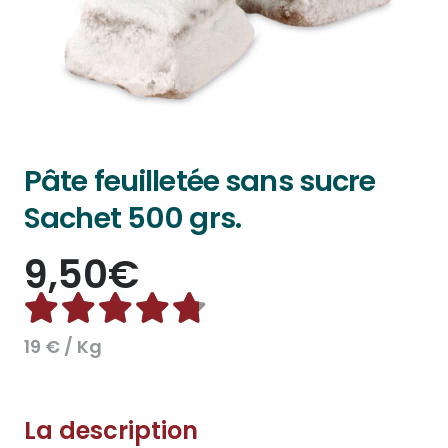
Pâte feuilletée sans sucre
Sachet 500 grs.
9,50
€
Note
4.74
sur 5
19 € / Kg
La description