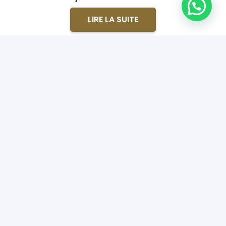
Note
4.80
sur 5
LIRE LA SUITE
Contact
Dulces la Ponderosa SL
Avenida Andalucia 227, 41560, Estepa
Appelez-nous !
Téléphone : 955 912 720
Télécopieur : 955 912 837