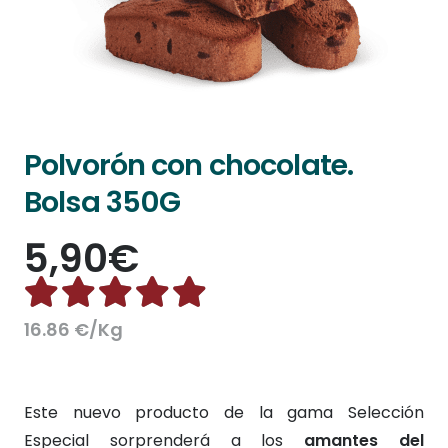
Polvorón con chocolate.
Bolsa 350G
5,90
€
Valorado con
4.94
d
16.86 €/Kg
Este nuevo producto de la gama Selección
Especial sorprenderá a los
amantes del