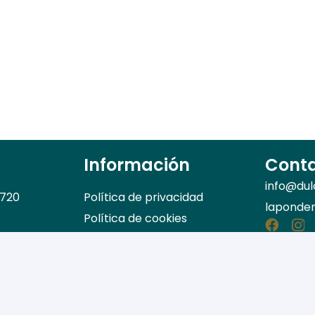
Información
Cont
info@dul
 720
Política de privacidad
laponde
Política de cookies
Política de contratación y
compras
Formas de pago
Contacto