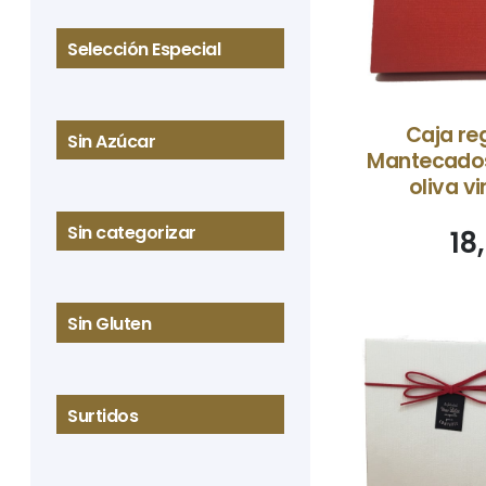
Selección Especial
Caja re
Sin Azúcar
Mantecados
oliva v
Sin categorizar
18
Sin Gluten
Surtidos