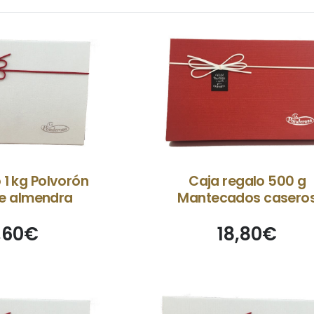
 1 kg Polvorón
Caja regalo 500 g
e almendra
Mantecados casero
,60
€
18,80
€