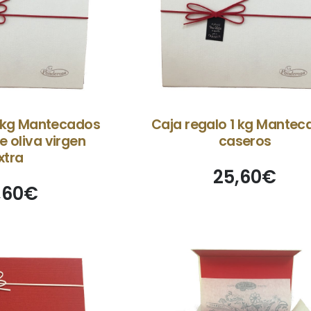
1 kg Mantecados
Caja regalo 1 kg Mantec
e oliva virgen
caseros
xtra
25,60
€
,60
€