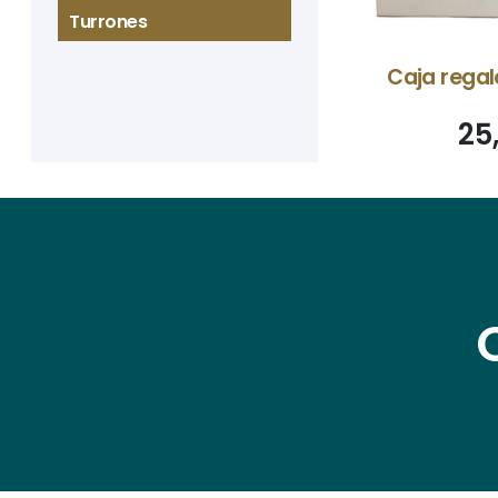
Turrones
Caja regal
25