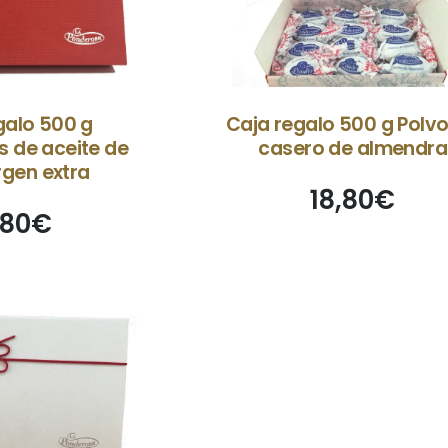
galo 500 g
Caja regalo 500 g Polv
 de aceite de
casero de almendra
irgen extra
18,80
€
,80
€