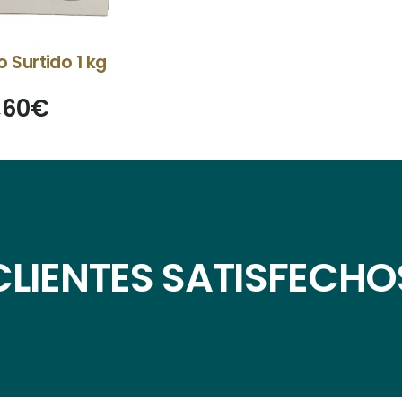
o Surtido 1 kg
,60
€
CLIENTES SATISFECHO