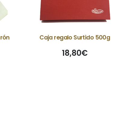
orón
Caja regalo Surtido 500g
18,80
€