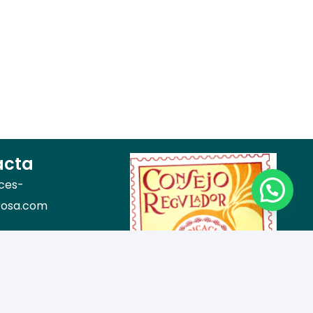
acta
ces-
rosa.com