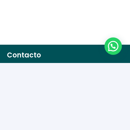
Contacto
Dulces la Ponderosa S.L.
Avenida Andalucia 227, 41560, Estepa
¡Llámanos!
Teléfono: 955 912 720
Fax: 955 912 837
Información