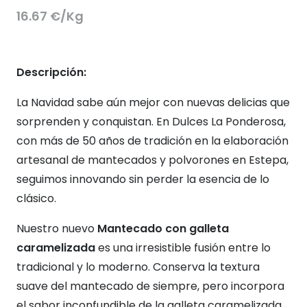
Valorado con
5.00
d
16.67 €/Kg
Descripción:
La Navidad sabe aún mejor con nuevas delicias que
sorprenden y conquistan. En Dulces La Ponderosa,
con más de 50 años de tradición en la elaboración
artesanal de mantecados y polvorones en Estepa,
seguimos innovando sin perder la esencia de lo
clásico.
Nuestro nuevo
Mantecado con galleta
caramelizada
es una irresistible fusión entre lo
tradicional y lo moderno. Conserva la textura
suave del mantecado de siempre, pero incorpora
el sabor inconfundible de la galleta caramelizada,