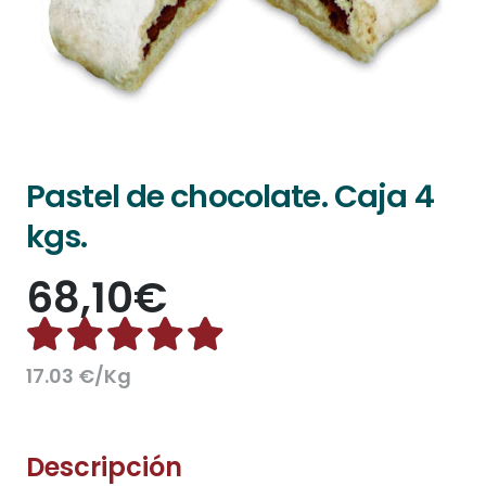
Pastel de chocolate. Caja 4
kgs.
68,10
€
Valorado con
5.00
d
17.03 €/Kg
Descripción