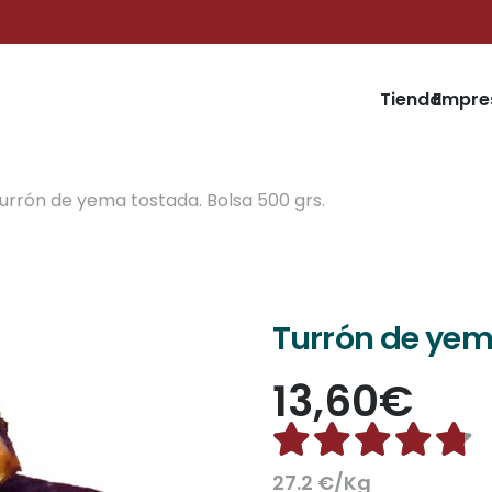
Tienda
Empre
urrón de yema tostada. Bolsa 500 grs.
Turrón de yem
13,60
€
Valorado
27.2 €/Kg