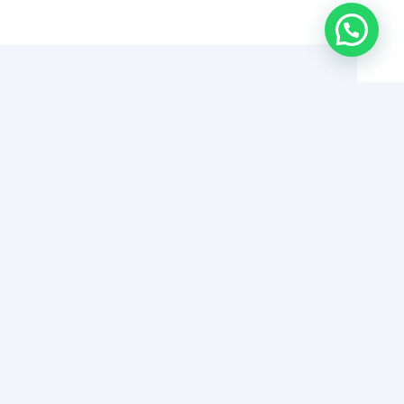
acta
ces-
rosa.com