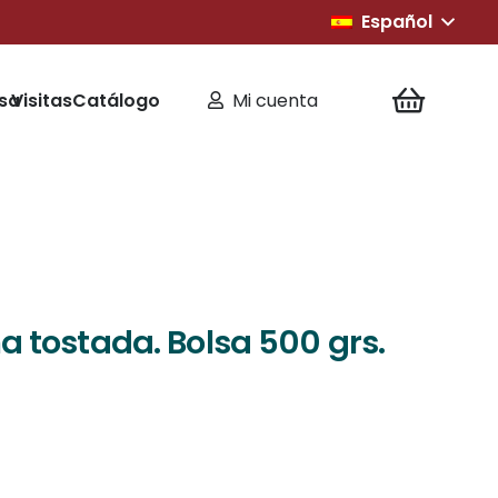
Español
sa
Visitas
Catálogo
Mi cuenta
a tostada. Bolsa 500 grs.
 con
4.75
de 5